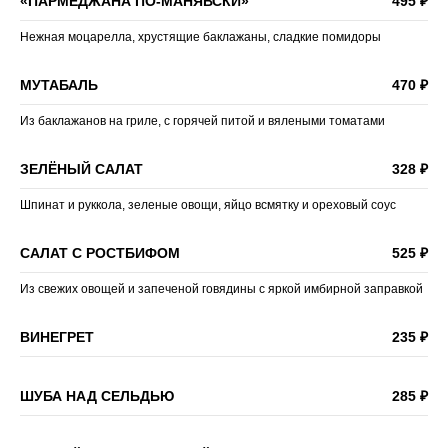
«ПАРМЕДЖАНА ПО-МАНЯВСКИ»
495 ₽
Нежная моцарелла, хрустящие баклажаны, сладкие помидоры
МУТАБАЛЬ
470 ₽
Из баклажанов на гриле, с горячей питой и вялеными томатами
ЗЕЛЁНЫЙ САЛАТ
328 ₽
Шпинат и руккола, зеленые овощи, яйцо всмятку и ореховый соус
САЛАТ С РОСТБИФОМ
525 ₽
Из свежих овощей и запеченой говядины с яркой имбирной заправкой
ВИНЕГРЕТ
235 ₽
ШУБА НАД СЕЛЬДЬЮ
285 ₽