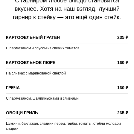
С гарниром любое блюдо становится
вкуснее. Хотя на наш взгляд, лучший
гарнир к стейку — это ещё один стейк.
КАРТОФЕЛЬНЫЙ ГРАТЕН
235 ₽
С пармезаном и соусом из свежих томатов
КАРТОФЕЛЬНОЕ ПЮРЕ
160 ₽
На сливках с маринованой свёклой
ГРЕЧА
160 ₽
С пармезаном, шампиньонами и сливками
ОВОЩИ ГРИЛЬ
265 ₽
Цуккини, баклажан, сладкий перец, грибы, томаты, стебли молодой
спаржи