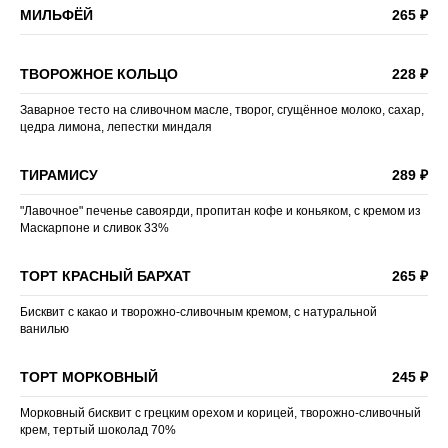
МИЛЬФЁЙ
265 ₽
ТВОРОЖНОЕ КОЛЬЦО
228 ₽
Заварное тесто на сливочном масле, творог, сгущённое молоко, сахар,
цедра лимона, лепестки миндаля
ТИРАМИСУ
289 ₽
"Лавочное" печенье савоярди, пропитан кофе и коньяком, с кремом из
Маскарпоне и сливок 33%
ТОРТ КРАСНЫЙ БАРХАТ
265 ₽
Бисквит с какао и творожно-сливочным кремом, с натуральной
ванилью
ТОРТ МОРКОВНЫЙ
245 ₽
Морковный бисквит с грецким орехом и корицей, творожно-сливочный
крем, тертый шоколад 70%