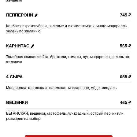
желанию
ПЕППЕРОНИ 🌶
745 ₽
Колбаса сырокопчёная, вяленые и свежие томаты, много моцареллы,
зелень по желанию
КАРНИТАС 🌶
565 ₽
Томлёная свиная шейка, брокколи, томаты, лук, моцарелла, зелень по
желанию
4 СЫРА
655 ₽
Моцарелла, горгонзола, пармезан, маскарпоне, мёд и миндаль
ВЕШЕНКИ
465 ₽
ВЕГАНСКАЯ, вешенки, картофель, лук красный, острый перчик или
розмарин на выбор