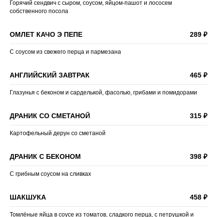
Горячий сендвич с сыром, соусом, яйцом-пашот и лососем
собственного посола
ОМЛЕТ КАЧО Э ПЕПЕ
289 ₽
С соусом из свежего перца и пармезана
АНГЛИЙСКИЙ ЗАВТРАК
465 ₽
Глазунья с беконом и сарделькой, фасолью, грибами и помидорами
ДРАНИК СО СМЕТАНОЙ
315 ₽
Картофельный дерун со сметаной
ДРАНИК С БЕКОНОМ
398 ₽
С грибным соусом на сливках
ШАКШУКА
458 ₽
Томлёные яйца в соусе из томатов, сладкого перца, с петрушкой и